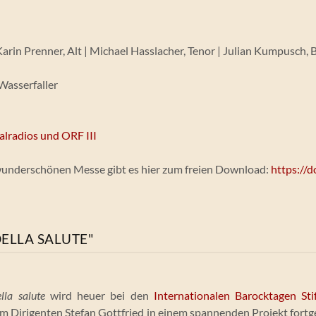
Karin Prenner, Alt | Michael Hasslacher, Tenor | Julian Kumpusch, 
Wasserfaller
radios und ORF III
wunderschönen Messe gibt es hier zum freien Download:
https://
ELLA SALUTE"
ella salute
wird heuer bei den
Internationalen Barocktagen St
m Dirigenten Stefan Gottfried in einem spannenden Projekt fortg