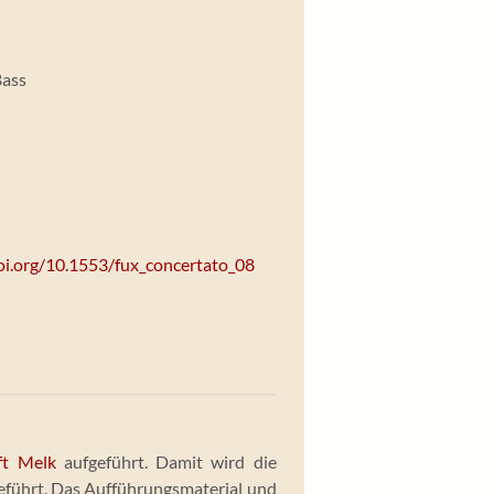
Bass
doi.org/10.1553/fux_concertato_08
ift Melk
aufgeführt. Damit wird die
eführt. Das Aufführungsmaterial und