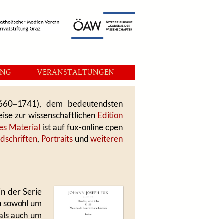
UNG
VERANSTALTUNGEN
1660‒1741), dem bedeutendsten
ise zur wissenschaftlichen
Edition
es Material
ist auf fux-online open
ndschriften
,
Portraits
und
weiteren
in der Serie
ch sowohl um
als auch um