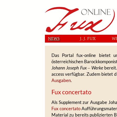
NEWS
J. J. FUX
W
Das Portal fux-online bietet
österreichischen Barockkomponiste
Johann Joseph Fux ‒ Werke
bereit
access verfügbar. Zudem bietet d
Ausgaben
.
Fux concertato
Als Supplement zur Ausgabe Johan
Fux concertato
Aufführungsmateria
Material zu bereits publizierten