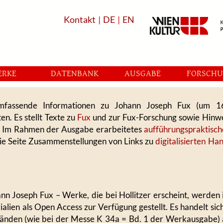
Kontakt
|
DE
|
EN
ERKE
DATENBANK
AUSGABE
FORSCH
 umfassende Informationen zu Johann Joseph Fux (um 
n. Es stellt Texte zu
Fux
und zur Fux-Forschung sowie Hinwe
. Im Rahmen der Ausgabe erarbeitetes
aufführungspraktisch
ie Seite Zusammenstellungen von Links zu
digitalisierten Ha
n Joseph Fux – Werke, die bei Hollitzer erscheint, werden 
lien als Open Access zur Verfügung gestellt. Es handelt si
 Bänden (wie bei der Messe K 34a = Bd. 1 der Werkausgabe) 