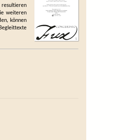
 resultieren
ie weiteren
den, können
egleittexte